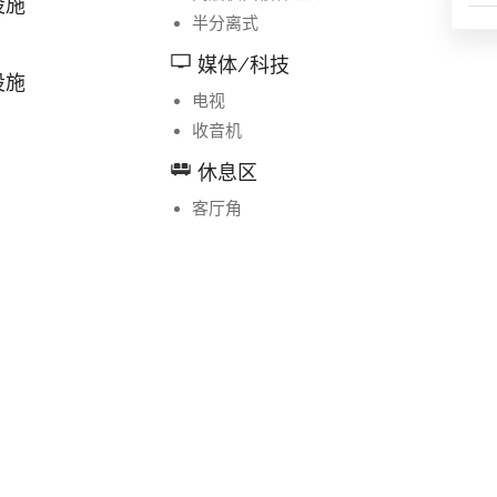
设施
半分离式
媒体/科技
设施
电视
收音机
休息区
客厅角
具