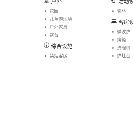
户外
活动
花园
骑马
儿童游乐场
客房
户外家具
微波炉
露台
烤箱
综合设施
洗碗机
禁烟客房
炉灶台
酒店各处禁烟
厨房
暖气
冰箱
私人入口
咖啡机
厨房用
餐桌
Property Layout