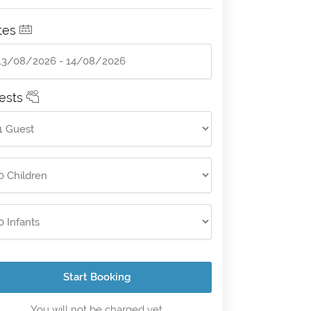
tes
ests
Start Booking
You will not be charged yet