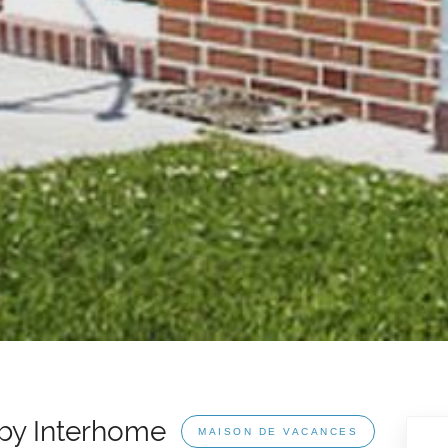
 by Interhome
MAISON DE VACANCES