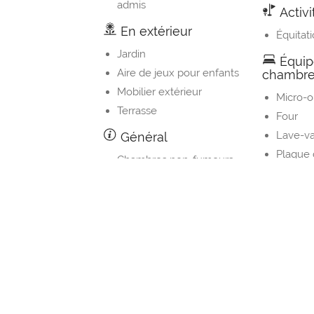
admis
Activi
En extérieur
Équitat
Jardin
Équip
Aire de jeux pour enfants
chambr
Mobilier extérieur
Micro-
Terrasse
Four
Lave-va
Général
Plaque 
Chambres non-fumeurs
Cuisine
Établissement entièrement
Réfrigé
non-fumeurs
Machine
Chauffage
Ustensi
Entrée privée
Table à