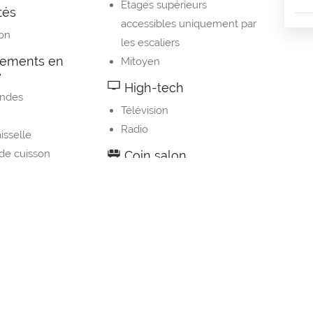
Étages supérieurs
tés
accessibles uniquement par
ion
les escaliers
ements en
Mitoyen
e
High-tech
ondes
Télévision
Radio
isselle
de cuisson
Coin salon
Coin salon
rateur
 à café
les de cuisine
 manger