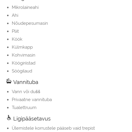
Mikrolaineahi
Ahi
Nõudepesumasin
Pliit
Köök
Külmkapp
Kohvimasin
Köögiriistad
Söögilaud
Vannituba
Vann või dušš
Privaatne vannituba
Tualettruum
Ligipääsetavus
Ülemistele korrustele pääseb vaid trepist