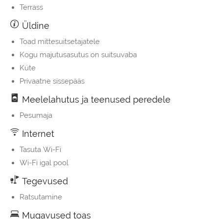
Terrass
Üldine
Toad mittesuitsetajatele
Kogu majutusasutus on suitsuvaba
Küte
Privaatne sissepääs
Meelelahutus ja teenused peredele
Pesumaja
Internet
Tasuta Wi-Fi
Wi-Fi igal pool
Tegevused
Ratsutamine
Mugavused toas