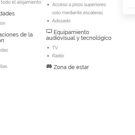
 todo el alojamiento
Acceso a pisos superiores
solo mediante escaleras
idades
Adosado
ión
Equipamiento
aciones de la
audiovisual y tecnológico
ón
TV
ndas
Radio
llas
Zona de estar
s
Zona de estar
a
ios de cocina
e comedor