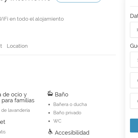
Da
iFi en todo el alojamiento
Gu
t
Location
 de ocio y
Baño
 para familias
Bañera o ducha
o de lavandería
Baño privado
WC
et
tis
Accesibilidad