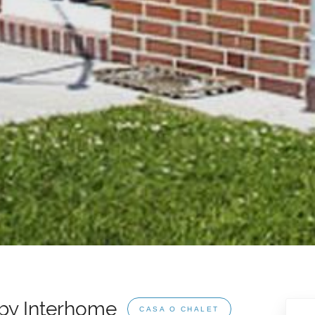
 by Interhome
CASA O CHALET