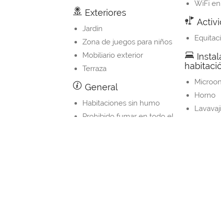
WiFi en
Exteriores
Activ
Jardín
Equitac
Zona de juegos para niños
Mobiliario exterior
Instal
habitaci
Terraza
Microo
General
Horno
Habitaciones sin humo
Lavavaji
Prohibido fumar en todo el
Fogone
alojamiento
Cocina
Calefacción
Nevera
Entrada privada
Cafeter
Utensil
Mesa d